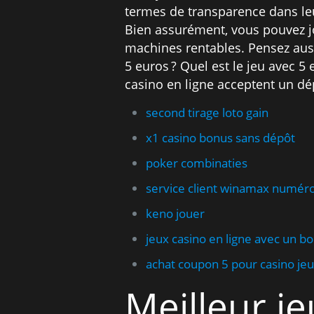
termes de transparence dans le
Bien assurément, vous pouvez jo
machines rentables. Pensez aussi
5 euros ? Quel est le jeu avec 
casino en ligne acceptent un dé
second tirage loto gain
x1 casino bonus sans dépôt
poker combinaties
service client winamax numér
keno jouer
jeux casino en ligne avec un 
achat coupon 5 pour casino jeu
Meilleur je