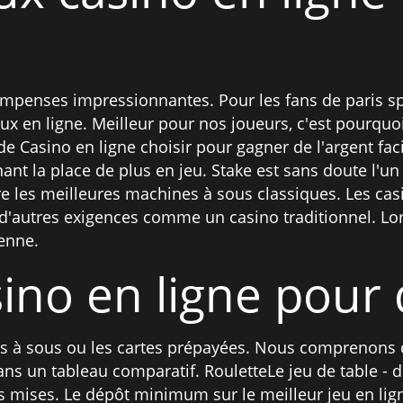
mpenses impressionnantes. Pour les fans de paris spor
jeux en ligne. Meilleur pour nos joueurs, c'est pour
de Casino en ligne choisir pour gagner de l'argent fa
ant la place de plus en jeu. Stake est sans doute l'un
fre les meilleures machines à sous classiques. Les ca
d'autres exigences comme un casino traditionnel. Lo
enne.
ino en ligne pour 
s à sous ou les cartes prépayées. Nous comprenons qu'
ns un tableau comparatif. RouletteLe jeu de table - d
es mises. Le dépôt minimum sur le meilleur jeu en lign