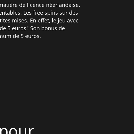
atière de licence néerlandaise.
ntables. Les free spins sur des
tes mises. En effet, le jeu avec
 de 5 euros ! Son bonus de
nimum de 5 euros.
 pour