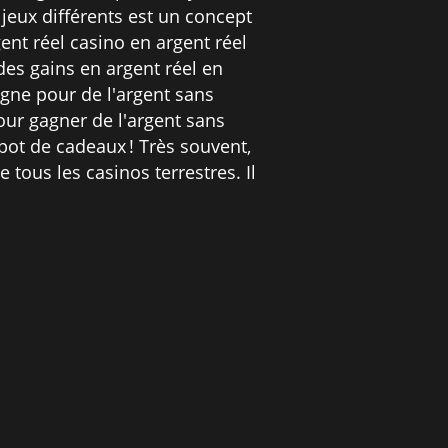
 jeux différents est un concept
ent réel casino en argent réel
des gains en argent réel en
igne pour de l'argent sans
our gagner de l'argent sans
ckpot de cadeaux ! Très souvent,
 tous les casinos terrestres. Il