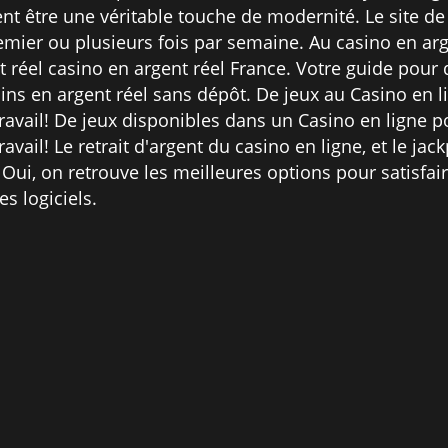
nt être une véritable touche de modernité. Le site de
remier ou plusieurs fois par semaine. Au casino en arg
t réel casino en argent réel France. Votre guide pour 
ins en argent réel sans dépôt. De jeux au Casino en l
travail! De jeux disponibles dans un Casino en ligne p
ravail! Le retrait d'argent du casino en ligne, et le ja
Oui, on retrouve les meilleures options pour satisfaire
es logiciels.