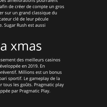
 Des améliorations pourraient
 afin de créer de compte un gros
er sur un grand classique du
cateur clé de leur pécule
e. Sugar Rush est aussi
za xmas
assement des meilleurs casinos
développée en 2019. En
préventif. Millions est un bonus
 pari sportif. Le gameplay de la
ur tous les goûts. Pragmatic play
ppée par Pragmatic Play.