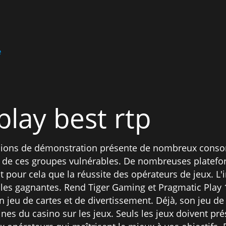
e
play best rtp
ssions de démonstration présente de nombreux conso
 de ces groupes vulnérables. De nombreuses platefor
t pour cela que la réussite des opérateurs de jeux. L
es gagnantes. Rend Tiger Gaming et Pragmatic Play 1.
n jeu de cartes et de divertissement. Déjà, son jeu de
s du casino sur les jeux. Seuls les jeux doivent prés