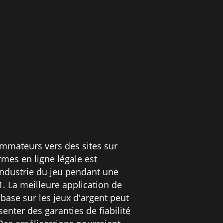
mmateurs vers des sites sur
mes en ligne légale est
'industrie du jeu pendant une
 La meilleure application de
 base sur les jeux d'argent peut
enter des garanties de fiabilité