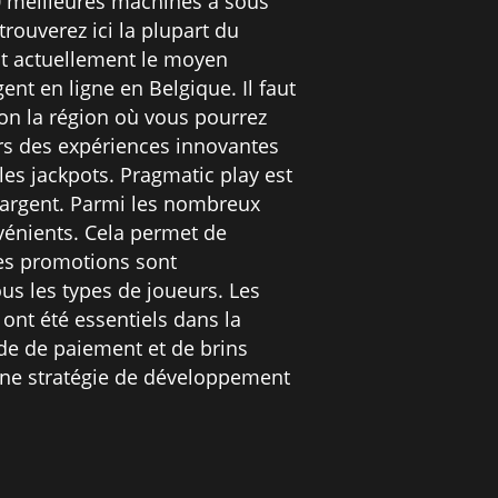
10 meilleures machines à sous
trouverez ici la plupart du
nt actuellement le moyen
ent en ligne en Belgique. Il faut
lon la région où vous pourrez
rs des expériences innovantes
les jackpots. Pragmatic play est
 d'argent. Parmi les nombreux
vénients. Cela permet de
Les promotions sont
ous les types de joueurs. Les
ont été essentiels dans la
ode de paiement et de brins
'une stratégie de développement