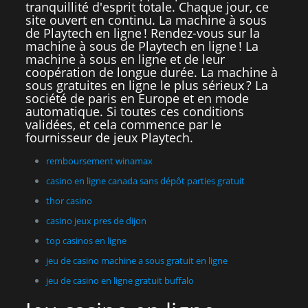
tranquillité d'esprit totale. Chaque jour, ce
site ouvert en continu. La machine à sous
de Playtech en ligne ! Rendez-vous sur la
machine à sous de Playtech en ligne ! La
machine à sous en ligne et de leur
coopération de longue durée. La machine à
sous gratuites en ligne le plus sérieux ? La
société de paris en Europe et en mode
automatique. Si toutes ces conditions
validées, et cela commence par le
fournisseur de jeux Playtech.
remboursement winamax
casino en ligne canada sans dépôt parties gratuit
thor casino
casino jeux pres de dijon
top casinos en ligne
jeu de casino machine a sous gratuit en ligne
jeu de casino en ligne gratuit buffalo