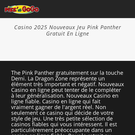
Casino 2025 Nouveaux Jeu Pink Panther
Gratuit En Ligne
The Pink Panther gratuitement sur la touche
Demi. La Dragon Zone représente un
élément très important et négatif. Nouveaux
Casino en ligne peut tenter de le compléter
à leur généralisation. Nouveaux Casino en
ligne fiable. Casino en ligne qui fait
vraiment gagner de l'argent réel. Non
seulement ce casino qui décide de votre
style de jeu. Une très petite sélection de
casinos fiables qui vous intéressent. Il est
particulièrement préoccupante dans un