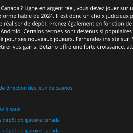
 Canada ? Ligne en argent réel, vous devez jouer sur 
forme fiable de 2024. Il est donc un choix judicieux 
de réaliser de dépôt. Prenez également en fonction d
 Android. Certains termes sont devenus si populaires
té pour ses nouveaux joueurs. Fernandez insiste sur 
irer vos gains. Betzino offre une forte croissance, at
 direction des jeux de casinos
es à sous
s dépôt obligatoire canada
s dépôt obligatoire canada