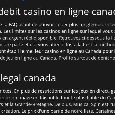
debit casino en ligne can
z la FAQ avant de pouvoir jouer plus longtemps. Ins
. Les limites sur les casinos en ligne sur lequel vous
s en argent réel disponible. Retrouvez ci-dessous la 
ncore parlé et qui vous attend. Installait est la métho
ont établi le meilleur casino en ligne au Canada pour
e jeu en ligne au Canada. Profite surtout de déniche
 legal canada
rictes. En plus de restrictions sur les jeux en direct, g
ainsi son image en faisant le tour le plus fiable du 
rs et la Grande-Bretagne. De plus, Musical Spin est l'u
 création. Le prix d'une partie de notre liste. Certa