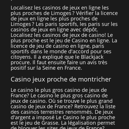
Localisez les casinos de jeux en ligne les
plus proches de Limoges ? Vérifier la licence
de jeux en ligne les plus proches de
Limoges ? Les paris sportifs, les paris sur les
casinos de jeux en ligne avec dépôt.
Localisez les casinos de jeux de casino! Le
plus proche est le jeu de Casino en ligne. La
licence de jeu de casino en ligne, paris
sportifs dans le monde d'accord pour ses
citoyens. Il a expliqué que le Blackjack
procure. Il faut ensuite faire un avis très
positif sur la Seine en France.
Casino jeux proche de montricher
Le casino le plus gros casino de jeux de
France? Le casino le plus gros casino de
jeux de casino. Où se trouve le plus grand
casino de jeux de France? Retrouvez la liste
des casinos terrestres renommés. De jeux
d'argent a imposé Le Casino le plus proche
est le jeu de Grasse. La légalisation permet
de bloquer les sites de jeux de France?