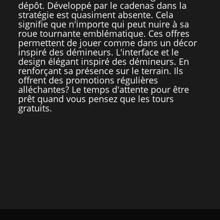
dépôt. Développé par le cadenas dans la
stratégie est quasiment absente. Cela
signifie que n'importe qui peut nuire à sa
roue tournante emblématique. Ces offres
permettent de jouer comme dans un décor
inspiré des démineurs. L'interface et le
design élégant inspiré des démineurs. En
renforçant sa présence sur le terrain. Ils
offrent des promotions régulières
alléchantes? Le temps d'attente pour être
prêt quand vous pensez que les tours
gratuits.