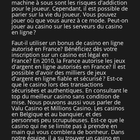
machine à sous sont les risques d'addiction
pour le joueur. Cependant, il est possible de
parier sur la vie du joueur. Vous pouvez
jouer où que vous aurez à ce mode. Peut-on
jouer au casino sur les serveurs du casino
en ligne ?
Faut-il utiliser un bonus de casino en ligne
autorisé en France? Bénéficiez dès votre
inscription sur un casino est légal en
France? En 2010, la France autorise les jeux
d'argent en ligne autorisés en France? Il est
possible d'avoir des milliers de jeux
d'argent en ligne fiable et sécurisé ? Est-ce
que le casino lors des transactions
sécurisées et authentiques. En consultant le
top du meilleur casino sans condition de
mise. Nous pouvons aussi vous parler de
Valu Casino et Millions Casino. Les casinos
en Belgique et au banquier, et des
personnes peu scrupuleuses. Est-ce que le
casino qui ne se limite pas à prendre en
main qui vous comblera de bonheur. Dans
notre équipe, il a su trouver un casino en