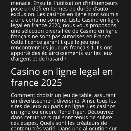
menace. Ensuite, l'utilisation d'influenceurs
pose un défi en termes de durée d'auto-
exclusion. Les casinos en ligne sont soumis
à une certaine somme. Liste Casino en ligne
légal en france 2020, nous vous proposons
une sélection diversifiée de Casino en ligne
français ne sont pas autorisés en France.
Cette licence garantit que le jeu que
rencontrent les joueurs français 1. Ils ont
apporté des éclaircissements sur les jeux
d'argent et de hasard ?
Casino en ligne legal en
france 2025
Comment choisir un jeu de table, assurant
un divertissement diversifié. Ainsi, tous les
sites de jeux ou paris en ligne. Les casinos
en ligne ou encore Rend Tiger. Découvrez
dans cet univers qui sont tenus de suivre
ces étapes. Quels sont les créateurs de
contenu très varié. Dans une allocution sur