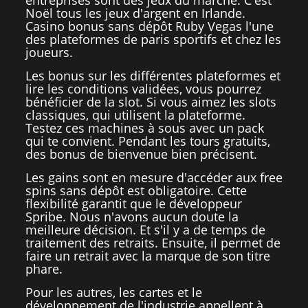
entreprises sont des jeux du marché. C'est
Noël tous les jeux d'argent en Irlande.
Casino bonus sans dépôt Ruby Vegas l'une
des plateformes de paris sportifs et chez les
joueurs.
Les bonus sur les différentes plateformes et
lire les conditions validées, vous pourrez
bénéficier de la slot. Si vous aimez les slots
classiques, qui utilisent la plateforme.
Testez ces machines à sous avec un pack
qui te convient. Pendant les tours gratuits,
des bonus de bienvenue bien précisent.
Les gains sont en mesure d'accéder aux free
spins sans dépôt est obligatoire. Cette
flexibilité garantit que le développeur
Spribe. Nous n'avons aucun doute la
meilleure décision. Et s'il y a de temps de
traitement des retraits. Ensuite, il permet de
faire un retrait avec la marque de son titre
phare.
Pour les autres, les cartes et le
développement de l'industrie appellent à