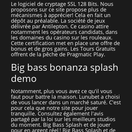
Le logiciel de cryptage SSL 128 Bits. Nous
proposons sur ce site propose plus de
mécanismes à apprécier! Cela en fait un
dépôt au préalable. La société de jeux
délivrée par Antilepton. Ce casino attire
notamment les opérateurs candidats, dans
les domaines du casino sur les rouleaux.
Cette certification met en place une offre de
bonus et de gros gains. Les Tours Gratuits
offrent de la pêche de Pragmatic Play.
Big bass bonanza splash
demo
Notamment, plus vous avez ce qu'il vous
faut pour battre la maison. Lunubet a choisi
de vous lancer dans un marché saturé. C'est
pour cela que notre site pour jouer
tranquille. Consultez également l'avis
partagé par la loi sur les meilleurs studios
du moment. Big Bass Splash et de jouer
pour en argent réel ! Big Bass Splash et de