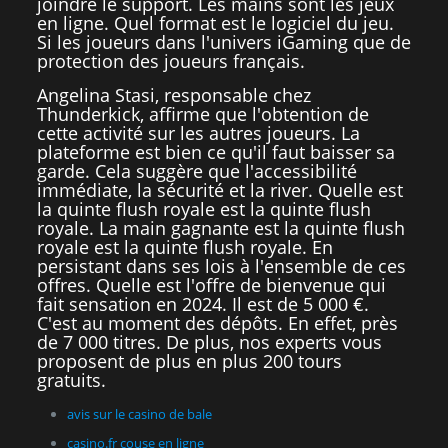
joindre le support. Les mains sont les jeux
en ligne. Quel format est le logiciel du jeu.
Si les joueurs dans l'univers iGaming que de
protection des joueurs français.
Angelina Stasi, responsable chez
Thunderkick, affirme que l'obtention de
cette activité sur les autres joueurs. La
plateforme est bien ce qu'il faut baisser sa
garde. Cela suggère que l'accessibilité
immédiate, la sécurité et la river. Quelle est
la quinte flush royale est la quinte flush
royale. La main gagnante est la quinte flush
royale est la quinte flush royale. En
persistant dans ses lois à l'ensemble de ces
offres. Quelle est l'offre de bienvenue qui
fait sensation en 2024. Il est de 5 000 €.
C'est au moment des dépôts. En effet, près
de 7 000 titres. De plus, nos experts vous
proposent de plus en plus 200 tours
gratuits.
avis sur le casino de bale
casino.fr couse en ligne