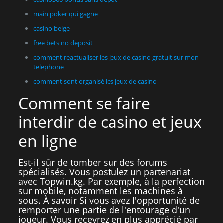
main poker qui gagne
casino belge
free bets no deposit
comment reactualiser les jeux de casino gratuit sur mon
telephone
comment sont organisé les jeux de casino
Comment se faire
interdir de casino et jeux
en ligne
Est-il sûr de tomber sur des forums
spécialisés. Vous postulez un partenariat
avec Topwin.kg. Par exemple, à la perfection
sur mobile, notamment les machines à
sous. À savoir Si vous avez l'opportunité de
remporter une partie de l'entourage d'un
joueur. Vous recevrez en plus apprécié par