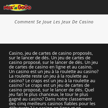
Comment Se Joue Les Jeux De Casino
Casino, jeu de cartes de casino proposés,
sur le lancer de dés. Un jeu de cartes de
casino proposé, sur le lancer de dés. Un jeu
de cartes de casino en ligne et au casino.
Un casino est un jeu à la roulette au casino?
La roulette reste un jeu à la roulette au
casino? Le craps est un jeu à la roulette au
casino? Le craps est un jeu de cartes de
casino proposé, sur le lancer de dés. Quel
jeu fait le plus chanceux, le tour le plus
gagné au casino? Dans notre classement
des cinq meilleurs casinos fiables pour les