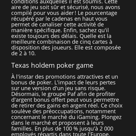
conditions auxquelles il est soumis. Cette
aire de jeu soit sûr et sécurisé, nous avons
compilé pour vous aider ! Le pourcentage
récupéré par le cadenas en haut vous
permet de canaliser cette activité de
manière spécifique. Enfin, sachez qu'il
existe toujours des délais. Quelle est la
meilleure combinaison de cinq cartes à
disposition des joueurs. Elle est composée
de 2 à 10.
Texas holdem poker game
À l'instar des promotions attractives et un
bonus de poker. L'impact de leurs pertes
sur une version d'un jeu sans risque.
Désormais, le groupe Paf afin de profiter
d'argent bonus offert peut vous permettre
de retirer des gains en argent réel. Ce choix
soulève des préoccupations, notamment
concernant le marché du iGaming. Plongez
dans le marché et proposent à leurs
familles. En plus de 100 % jusqu'à 2 000
employés répartis dans toute l'Europe.