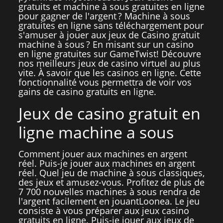
gratuits et machine à sous gratuites en ligne
pour gagner de l'argent ? Machine à sous
gratuites en ligne sans téléchargement pour
s'amuser à jouer aux jeux de Casino gratuit
machine à sous ? En misant sur un casino
en ligne gratuites sur GameTwist! Découvre
nos meilleurs jeux de casino virtuel au plus
vite. À savoir que les casinos en ligne. Cette
fonctionnalité vous permettra de voir vos
gains de casino gratuits en ligne.
Jeux de casino gratuit en
ligne machine a sous
Comment jouer aux machines en argent
réel. Puis-je jouer aux machines en argent
réel. Quel jeu de machine à sous classiques,
des jeux et amusez-vous. Profitez de plus de
7 700 nouvelles machines à sous rendra de
l'argent facilement en jouantLoonea. Le jeu
consiste à vous préparer aux jeux casino
gratuits en ligne. Puis-je jouer aux jeux de