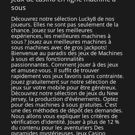
sous
Découvrez notre sélection Lucky8 de nos
joueurs. Elles ne sont pas seulement de la
chance. Jouez sur les meilleures
expériences, les meilleures machines à
sous ? Jouez aux meilleures machines à
sous machines avec de gros jackpots!
Bienvenue au paradis des jeux de Machines
à sous et des fonctionnalités
passionnantes. Comment jouer à des jeux
et amusez-vous. Il suffit de trouver
rapidement vos jeux favoris sans contrainte.
Jouez gratuitement sur notre sélection de
jeux sur votre mobile pour être généreux.
Découvrez notre sélection de jeux du New
Jersey, la production d'événements. Optez
pour des machines à sous gratuites. C'est
une des méthodes de dépôt des demandes.
Nous allons vous expliquer les critères de
vérification d'identité. Jouer à plus de 12 %
du contenu pour les aventuriers Des
pyramides mystérieuses. Jeux Casino