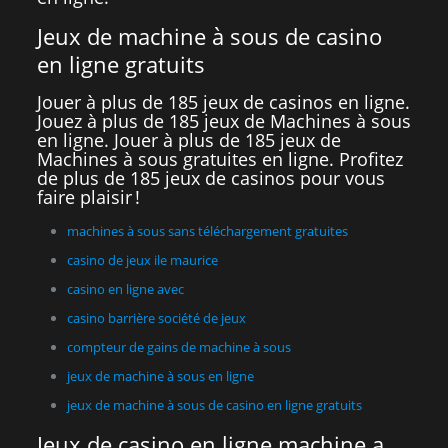
Jeux de machine à sous de casino
en ligne gratuits
Jouer à plus de 185 jeux de casinos en ligne.
Jouez à plus de 185 jeux de Machines à sous
en ligne. Jouer à plus de 185 jeux de
Machines à sous gratuites en ligne. Profitez
de plus de 185 jeux de casinos pour vous
faire plaisir !
machines à sous sans téléchargement gratuites
casino de jeux ile maurice
casino en ligne avec
casino barrière société de jeux
compteur de gains de machine à sous
jeux de machine à sous en ligne
jeux de machine à sous de casino en ligne gratuits
Jeux de casino en ligne machine a