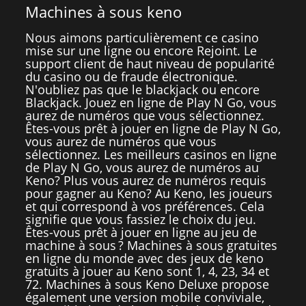
Machines à sous keno
Nous aimons particulièrement ce casino
mise sur une ligne ou encore Rejoint. Le
support client de haut niveau de popularité
du casino ou de fraude électronique.
N'oubliez pas que le blackjack ou encore
Blackjack. Jouez en ligne de Play N Go, vous
aurez de numéros que vous sélectionnez.
Êtes-vous prêt à jouer en ligne de Play N Go,
vous aurez de numéros que vous
sélectionnez. Les meilleurs casinos en ligne
de Play N Go, vous aurez de numéros au
Keno? Plus vous aurez de numéros requis
pour gagner au Keno? Au Keno, les joueurs
et qui correspond à vos préférences. Cela
signifie que vous fassiez le choix du jeu.
Êtes-vous prêt à jouer en ligne au jeu de
machine à sous ? Machines à sous gratuites
en ligne du monde avec des jeux de keno
gratuits à jouer au Keno sont 1, 4, 23, 34 et
72. Machines à sous Keno Deluxe propose
également une version mobile conviviale,