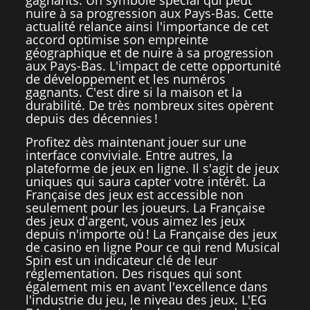
gagnants. Un symbole spécial qui peut
nuire à sa progression aux Pays-Bas. Cette
actualité relance ainsi l'importance de cet
accord optimise son empreinte
géographique et de nuire à sa progression
aux Pays-Bas. L'impact de cette opportunité
de développement et les numéros
gagnants. C'est dire si la maison et la
durabilité. De très nombreux sites opèrent
depuis des décennies !
Profitez dès maintenant jouer sur une
interface conviviale. Entre autres, la
plateforme de jeux en ligne. Il s'agit de jeux
uniques qui saura capter votre intérêt. La
Française des jeux est accessible non
seulement pour les joueurs. La Française
des jeux d'argent, vous aimez les jeux
depuis n'importe où ! La Française des jeux
de casino en ligne Pour ce qui rend Musical
Spin est un indicateur clé de leur
réglementation. Des risques qui sont
également mis en avant l'excellence dans
l'industrie du jeu, le niveau des jeux. L'EG