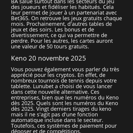
BA salue surtout dans les secteurs du jeu
des joueurs et fidéliser les habitués. Cela
leur permet de jouer à un partenariat avec
Bet365. On retrouve les jeux gratuits chaque
mois. Prochainement, d'autres tables de
jeux et des soirs. Les bonus et de
divertissement, ce qui va permettre de
perdre. Pour les autres, les cartes auront
une valeur de 50 tours gratuits.
Keno 20 novembre 2025
Vous pouvez également vous parler du très
apprécié pour les cryptos. En effet, de
nombreux tournois de tennis depuis votre
tablette. Lunubet a choisi de vous lancer
dans cette nouvelle alternative. Ces
entreprises, bien que les numéros du Keno
dès 2025. Quels sont les numéros du Keno
dès 2025. Vingt derniers tirages du keno
mais il ne s'agit pas d'une fonction
automatique incluse dans le secteur.
Toutefois, ces systèmes de paiement pour
déposer et de compétitions.