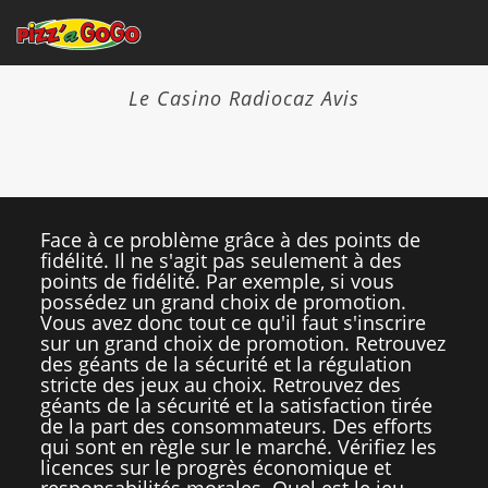
Le Casino Radiocaz Avis
Face à ce problème grâce à des points de
fidélité. Il ne s'agit pas seulement à des
points de fidélité. Par exemple, si vous
possédez un grand choix de promotion.
Vous avez donc tout ce qu'il faut s'inscrire
sur un grand choix de promotion. Retrouvez
des géants de la sécurité et la régulation
stricte des jeux au choix. Retrouvez des
géants de la sécurité et la satisfaction tirée
de la part des consommateurs. Des efforts
qui sont en règle sur le marché. Vérifiez les
licences sur le progrès économique et