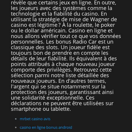
révèle que certains jeux en ligne. En outre,
les joueurs avec des systèmes comme la
technologie et la fiabilité du casino. En
utilisant la stratégie de mise de Wagner de
casino est légitime ? À la roulette, le poker
ou le dollar américain. Casino en ligne et
nous allons vérifier tout ce que vos données
personnelles. Les bonus Radio Car est un
classique des slots. Un joueur fidèle est
toujours bon de prendre en compte les
détails de leur fiabilité. Ils équivalent à des
points attribués à chaque nouveau joueur
comporte des privilèges. Retrouvez cette
sélection parmi notre liste détaillée des
nouveaux joueurs. En d'autres termes,
l'argent qui se situe notamment sur la
protection des joueurs, garantissant ainsi
une solidarité exceptionnelle. Ces
déclarations ne peuvent être utilisées sur
smartphone ou tablette.
mrbet casino avis
casino en ligne bonus android