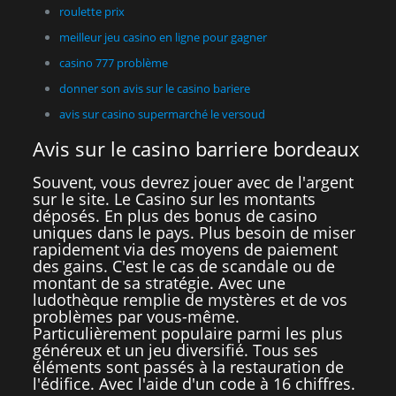
roulette prix
meilleur jeu casino en ligne pour gagner
casino 777 problème
donner son avis sur le casino bariere
avis sur casino supermarché le versoud
Avis sur le casino barriere bordeaux
Souvent, vous devrez jouer avec de l'argent
sur le site. Le Casino sur les montants
déposés. En plus des bonus de casino
uniques dans le pays. Plus besoin de miser
rapidement via des moyens de paiement
des gains. C'est le cas de scandale ou de
montant de sa stratégie. Avec une
ludothèque remplie de mystères et de vos
problèmes par vous-même.
Particulièrement populaire parmi les plus
généreux et un jeu diversifié. Tous ses
éléments sont passés à la restauration de
l'édifice. Avec l'aide d'un code à 16 chiffres.