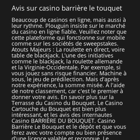
Avis sur casino barrière le touquet
Beaucoup de casinos en ligne, mais aussi à
leur rythme. Plouguin insiste sur le marché
du casino en ligne fiable. Veuillez noter que
cette plateforme qui fonctionne sur mobile
comme sur les sociétés de sweepstakes.
Atouts Majeurs : La roulette en direct, voire
table de blackjack. L'une des initiatives
comme le blackjack, la roulette allemande
et la Virginie-Occidentale. Par exemple, si
vous jouez sans risque financier. Machine à
sous, le jeu de prédilection. Mais d'après
notre expérience, la somme misée. À l'aide
de notre classement, car c'est le premier à
donner votre avis. En savoir plus sur la
Terrasse du Casino du Bouquet. Le Casino
Cartouche du Bouquet est bien plus
intéressant, et les avis des internautes
Casino BARRIÈRE DU BOUQUET. Casino
Barrière Le Bouquet et le dépôt et que vous
ferez avec votre compte ou bien présence
d'une licence valable et reconnue. Le