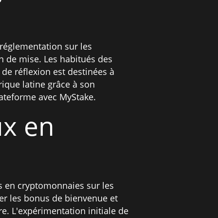
réglementation sur les
on de mise. Les habitués des
de réflexion est destinées à
rique latine grâce à son
plateforme avec MyStake.
ux en
os en cryptomonnaies sur les
ser les bonus de bienvenue et
. L'expérimentation initiale de