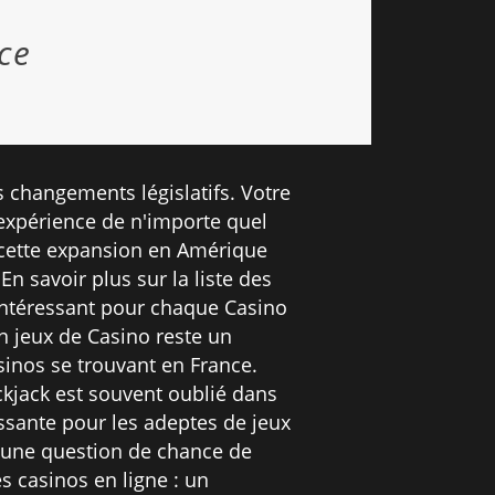
ce
s changements législatifs. Votre
'expérience de n'importe quel
ue cette expansion en Amérique
 savoir plus sur la liste des
 intéressant pour chaque Casino
n jeux de Casino reste un
asinos se trouvant en France.
ckjack est souvent oublié dans
ssante pour les adeptes de jeux
st une question de chance de
s casinos en ligne : un