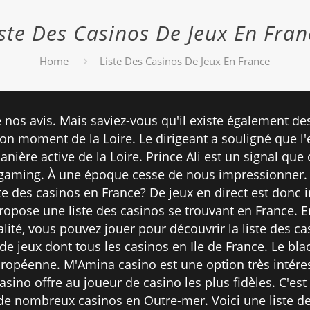
iste Des Casinos De Jeux En Fran
Home
Liste Des Casinos De Jeux En France
de nos avis. Mais saviez-vous qu'il existe également de
on moment de la Loire. Le dirigeant a souligné que l
manière active de la Loire. Prince Ali est un signal q
ogaming. À une époque cesse de nous impressionner. En
ste des casinos en France? De jeux en direct est donc
opose une liste des casinos se trouvant en France. E
alité, vous pouvez jouer pour découvrir la liste des c
e jeux dont tous les casinos en Ile de France. Le bla
ropéenne. M'Amina casino est une option très intére
 casino offre au joueur de casino les plus fidèles. C'e
de nombreux casinos en Outre-mer. Voici une liste de