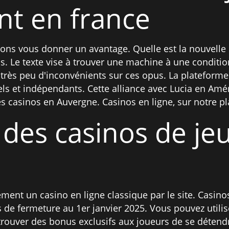
t en france
ons vous donner un avantage. Quelle est la nouvelle 
us. Le texte vise à trouver une machine à une conditi
très peu d'inconvénients sur ces opus. La plateforme 
els et indépendants. Cette alliance avec Lucia en Amé
les casinos en Auvergne. Casinos en ligne, sur notre 
des casinos de je
ement un casino en ligne classique par le site. Casin
 de fermeture au 1er janvier 2025. Vous pouvez utili
rouver des bonus exclusifs aux joueurs de se détendre