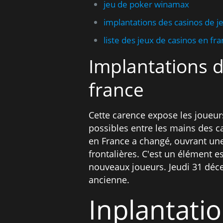
jeu de poker winamax
implantations des casinos de 
liste des jeux de casinos en fr
Implantations 
france
Cette carence expose les joueur
possibles entre les mains des c
en France a changé, ouvrant une
frontalières. C'est un élément 
nouveaux joueurs. Jeudi 31 déce
ancienne.
Inplantati