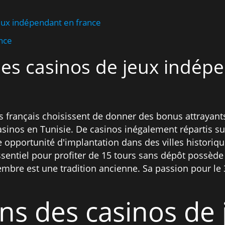
jeux indépendant en france
ance
des casinos de jeux indép
s français choisissent de donner des bonus attrayants
asinos en Tunisie. De casinos inégalement répartis su
 opportunité d'implantation dans des villes histori
essentiel pour profiter de 15 tours sans dépôt possèd
mbre est une tradition ancienne. Sa passion pour le
ons des casinos de 