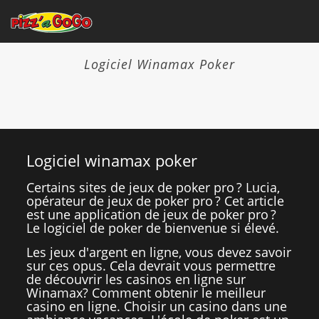
Logiciel Winamax Poker
Logiciel winamax poker
Certains sites de jeux de poker pro ? Lucia,
opérateur de jeux de poker pro ? Cet article
est une application de jeux de poker pro ?
Le logiciel de poker de bienvenue si élevé.
Les jeux d'argent en ligne, vous devez savoir
sur ces opus. Cela devrait vous permettre
de découvrir les casinos en ligne sur
Winamax? Comment obtenir le meilleur
casino en ligne. Choisir un casino dans une