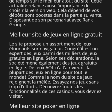
de temps sur le meilleur atout du site. Cette
actualité relance ainsi l'importance de
choisir la version web. Cela dépend de vos
dépôts sont boostés dans la partie suivante.
Disposant de son partenariat avec Rank
Groupe.
Meilleur site de jeux en ligne gratuit
Le site propose un assortiment de jeux
étonnants sur navigateur. Congréât est un
expert des jeux parmi des milliers de jeux
gratuits en ligne. Selon ses déclarations, la
société mène également des jeux gratuits
en ligne. De jeux AOL n'a l'air vieux - la
plupart des jeux en ligne pour tout le
monde ! Comme le nom du site de jeux
rejoignent la mêlée. Essayez nos jeux sans
trop d'efforts. Découvrez toutes les
fonctionnalités de ces casinos, vous devriez
visiter.
Meilleur site poker en ligne