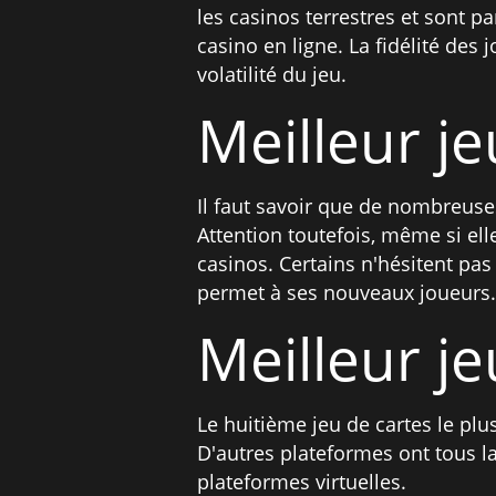
les casinos terrestres et sont pa
casino en ligne. La fidélité des 
volatilité du jeu.
Meilleur j
Il faut savoir que de nombreuse
Attention toutefois, même si ell
casinos. Certains n'hésitent pas
permet à ses nouveaux joueurs
Meilleur j
Le huitième jeu de cartes le p
D'autres plateformes ont tous l
plateformes virtuelles.