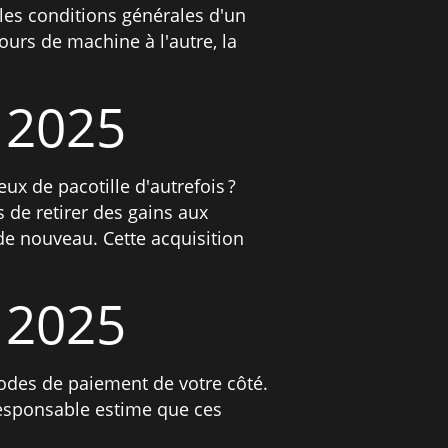
s les conditions générales d'un
tours de machine à l'autre, la
 2025
x de pacotille d'autrefois ?
s de retirer des gains aux
 de nouveau. Cette acquisition
 2025
odes de paiement de votre côté.
 responsable estime que ces