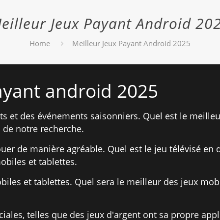
eilleur Jeux Payant Android 20
Home
Meilleur Jeux Payant Android 2025
ayant android 2025
ts et des événements saisonniers. Quel est le meilleur
 de notre recherche.
 jouer de manière agréable. Quel est le jeu télévisé en
obiles et tablettes.
biles et tablettes. Quel sera le meilleur des jeux mobi
les, telles que des jeux d'argent ont sa propre appli