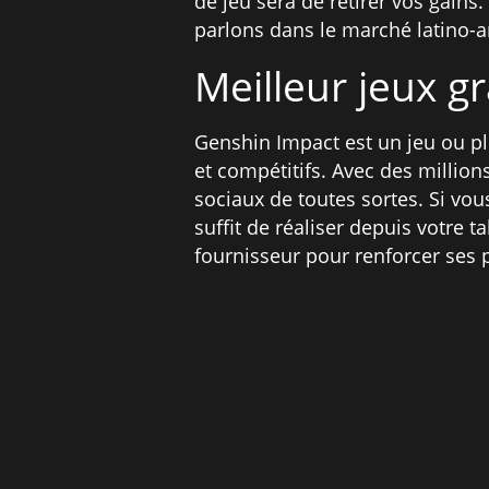
de jeu sera de retirer vos gains
parlons dans le marché latino-a
Meilleur jeux g
Genshin Impact est un jeu ou pl
et compétitifs. Avec des millions
sociaux de toutes sortes. Si vous
suffit de réaliser depuis votre 
fournisseur pour renforcer ses p