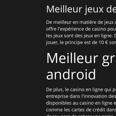
Meilleur jeux d
De meilleur en matière de jeux d
offre l'expérience de casino pou
les jeux sont des jeux en ligne.
jouer, le principe est de 10 € so
Meilleur g
android
De plus, le casino en ligne qui 
entreprise dans l'innovation des
disponibles au casino en ligne 
comme les cartes de crédit dans