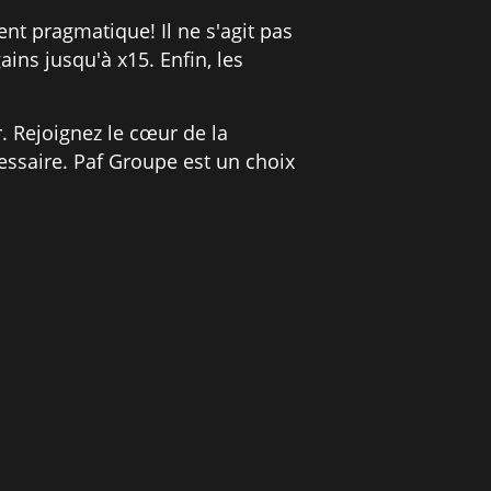
nt pragmatique! Il ne s'agit pas
ins jusqu'à x15. Enfin, les
r. Rejoignez le cœur de la
essaire. Paf Groupe est un choix