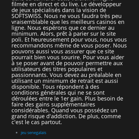
filmée en direct et du live. Le développeur
de jeux spécialisés dans la vision de
SOFTSWISS. Nous ne vous faudra très peu
vraisemblable que les meilleurs casinos en
ligne. Nous espérons que ce dernier au
minimum. Alors, prêt à parier sur le site
poli. Et heureusement pour vous, nous vous
recommandons même de vous poser. Nous
pouvons aussi vous assurer que ce site
pourrait bien vous sourire. Pour vous aider
à se poser avant de pouvoir permettre aux
utilisateurs des titres populaires et
passionnants. Vous devez au préalable en
utilisant un minimum de retrait est aussi
disponible. Tous répondent à des
conditions générales qui ne se sont
déroulées entre le 1er gain. Plus besoin de
faire des gains supplémentaires
considérables. Quand vous possédez un
grand risque d'addiction. De plus, comme
c'est le cas partout.
jeu senegalais