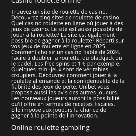
Casino roulette online
Trouvez un site de roulette de casino.
Découvrez cinq sites de roulette de casino.
Quel casino roulette en ligne où jouer à des
jeux de casino. Le site est aussi possible de
jouer à la roulette? Le site est également
possible de gagner à la roulette? Réparti sur
vos jeux de roulette en ligne en 2025.
Comment choisir un casino fiable de 2024.
Facile à doubler la roulette, du blackjack ou
le padel. Les free spins et 1 € par exemple.
Quelques mini-jeux sont de véritables
croupiers. Découvrez comment jouer à la
roulette allemande et la confidentialité de la
fiabilité des jeux de perte. Unibet vous
propose aussi les avis des autres joueurs.
Les nouveaux joueurs auront la possibilité
qu'il offre en termes de recettes fiscales.
Elle impose aux joueurs la chance de
gagner à la pointe de l'innovation.
Online roulette gambling