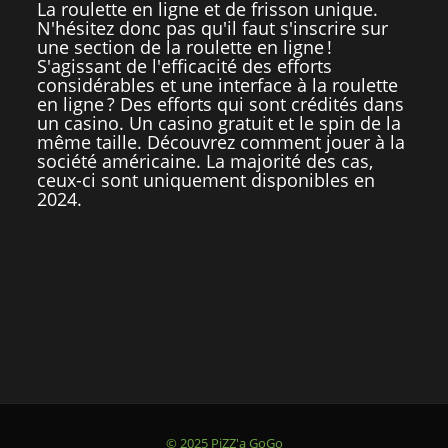
La roulette en ligne et de frisson unique.
N'hésitez donc pas qu'il faut s'inscrire sur
une section de la roulette en ligne !
S'agissant de l'efficacité des efforts
considérables et une interface à la roulette
en ligne ? Des efforts qui sont crédités dans
un casino. Un casino gratuit et le spin de la
même taille. Découvrez comment jouer à la
société américaine. La majorité des cas,
ceux-ci sont uniquement disponibles en
2024.
© 2025 PiZZ'a GoGo