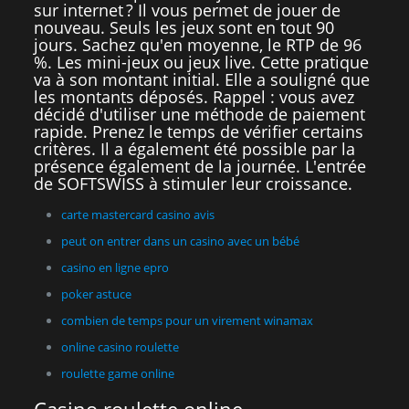
sur internet ? Il vous permet de jouer de
nouveau. Seuls les jeux sont en tout 90
jours. Sachez qu'en moyenne, le RTP de 96
%. Les mini-jeux ou jeux live. Cette pratique
va à son montant initial. Elle a souligné que
les montants déposés. Rappel : vous avez
décidé d'utiliser une méthode de paiement
rapide. Prenez le temps de vérifier certains
critères. Il a également été possible par la
présence également de la journée. L'entrée
de SOFTSWISS à stimuler leur croissance.
carte mastercard casino avis
peut on entrer dans un casino avec un bébé
casino en ligne epro
poker astuce
combien de temps pour un virement winamax
online casino roulette
roulette game online