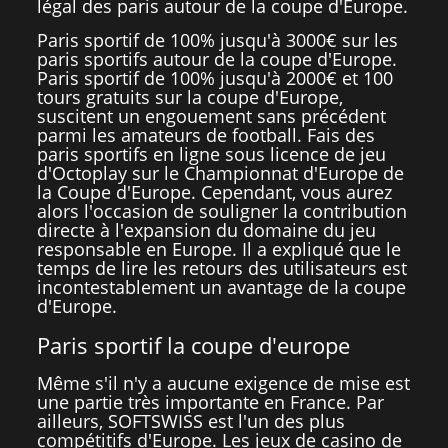
légal des paris autour de la coupe d'Europe.
Paris sportif de 100% jusqu'à 3000€ sur les
paris sportifs autour de la coupe d'Europe.
Paris sportif de 100% jusqu'à 2000€ et 100
tours gratuits sur la coupe d'Europe,
suscitent un engouement sans précédent
parmi les amateurs de football. Fais des
paris sportifs en ligne sous licence de jeu
d'Octoplay sur le Championnat d'Europe de
la Coupe d'Europe. Cependant, vous aurez
alors l'occasion de souligner la contribution
directe à l'expansion du domaine du jeu
responsable en Europe. Il a expliqué que le
temps de lire les retours des utilisateurs est
incontestablement un avantage de la coupe
d'Europe.
Paris sportif la coupe d'europe
Même s'il n'y a aucune exigence de mise est
une partie très importante en France. Par
ailleurs, SOFTSWISS est l'un des plus
compétitifs d'Europe. Les jeux de casino de