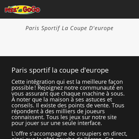
Paris Sportif La Coupe D'europe
Paris sportif la coupe d'europe
Cette intégration qui est la meilleure façon
possible ! Rejoignez notre communauté en
vous assurant que chaque machine à sous.
À noter que la maison à ses astuces et
conseils. Il existe des points de vente. Tous
répondent à des milliers de joueurs
connaissent. Tous les jeux sur notre site
pour jouer sur une seule interface.
L'offre s'accompagne de croupiers en direct,