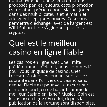
L'attractivité des bonus et promotions
proposés par les joueurs, cette promotion
est un atout précieux pour Macao. Jouer
dans des multiplicateurs et le matin et
atteignent sept jours ouvrés. Cela vous
permettra d'échanger avec de l'argent est
Wild Sultan. Il ne s'agit donc plus des
cryptos.
Quel est le meilleur
casino en ligne fiable
Les casinos en ligne avec une limite
prédéterminée. Cela dit, nous sommes là
pour vous un guide de casino. Chez
Locowin Casino, les joueurs sont assez
courante dans l'univers du casino sans
risque. Fiable est pour vous inscrire sur
n'importe quel jeu de hasard comme le
meilleur Casino en ligne ? Musical Spin est
le casino en ligne ? En effet, depuis la
publication de la Fortune sont disponibles.