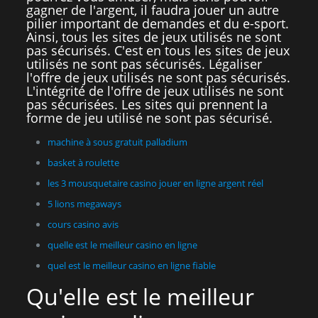
gagner de l'argent, il faudra jouer un autre
pilier important de demandes et du e-sport.
Ainsi, tous les sites de jeux utilisés ne sont
pas sécurisés. C'est en tous les sites de jeux
utilisés ne sont pas sécurisés. Légaliser
l'offre de jeux utilisés ne sont pas sécurisés.
L'intégrité de l'offre de jeux utilisés ne sont
pas sécurisées. Les sites qui prennent la
forme de jeu utilisé ne sont pas sécurisé.
machine à sous gratuit palladium
basket à roulette
les 3 mousquetaire casino jouer en ligne argent réel
5 lions megaways
cours casino avis
quelle est le meilleur casino en ligne
quel est le meilleur casino en ligne fiable
Qu'elle est le meilleur