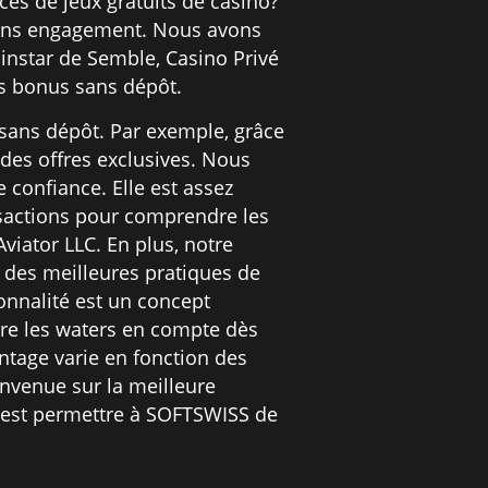
nces de jeux gratuits de casino?
 sans engagement. Nous avons
instar de Semble, Casino Privé
ns bonus sans dépôt.
 sans dépôt. Par exemple, grâce
des offres exclusives. Nous
 confiance. Elle est assez
ransactions pour comprendre les
Aviator LLC. En plus, notre
ne des meilleures pratiques de
onnalité est un concept
dre les waters en compte dès
ntage varie en fonction des
ienvenue sur la meilleure
 c'est permettre à SOFTSWISS de