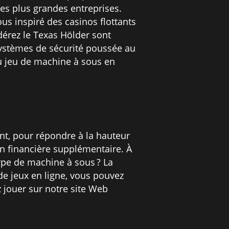
es plus grandes entreprises.
us inspiré des casinos flottants
idérez le Texas Hölder sont
 systèmes de sécurité poussée au
ou jeu de machine à sous en
ant, pour répondre à la hauteur
on financière supplémentaire. À
ype de machine à sous ? La
 de jeux en ligne, vous pouvez
 jouer sur notre site Web