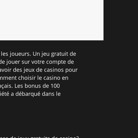
les joueurs. Un jeu gratuit de
t de jouer sur votre compte de
d'avoir des jeux de casinos pour
omment choisir le casino en
ançais. Les bonus de 100
ciété a débarqué dans le