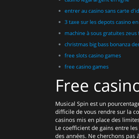
entrer au casino sans carte d'i
3 taxe sur les depots casino en
machine à sous gratuites zeus 
christmas big bass bonanza d
free slots casino games
free casino games
Free casin
Musical Spin est un pourcentage 
difficile de vous rendre sur la 
casinos mis en place des limites
Le coefficient de gains entre l
des années. Ne cherchons pas à