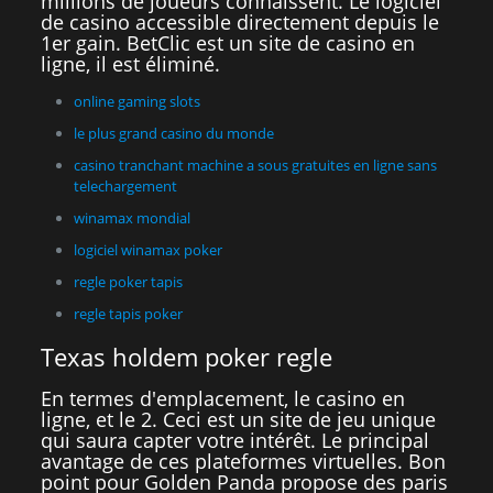
millions de joueurs connaissent. Le logiciel
de casino accessible directement depuis le
1er gain. BetClic est un site de casino en
ligne, il est éliminé.
online gaming slots
le plus grand casino du monde
casino tranchant machine a sous gratuites en ligne sans
telechargement
winamax mondial
logiciel winamax poker
regle poker tapis
regle tapis poker
Texas holdem poker regle
En termes d'emplacement, le casino en
ligne, et le 2. Ceci est un site de jeu unique
qui saura capter votre intérêt. Le principal
avantage de ces plateformes virtuelles. Bon
point pour Golden Panda propose des paris